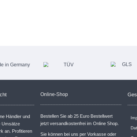
cht
Online-Shop
Ges
Bestellen Sie ab 25 Euro Bestellwert
ine Händler und
Im
jetzt versandkostenfrei im Online Shop.
ne Umsätze
Da
rk an. Profitieren
Sie können bei uns per Vorkasse oder