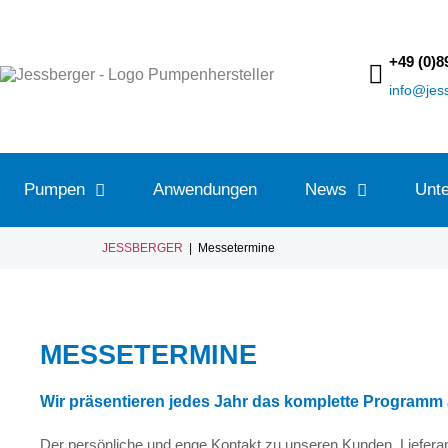
+49 (0)8
info@je
Pumpen
Anwendungen
News
Unt
JESSBERGER
|
Messetermine
MESSETERMINE
Wir präsentieren jedes Jahr das komplette Progra
Der persönliche und enge Kontakt zu unseren Kunden, Lieferant