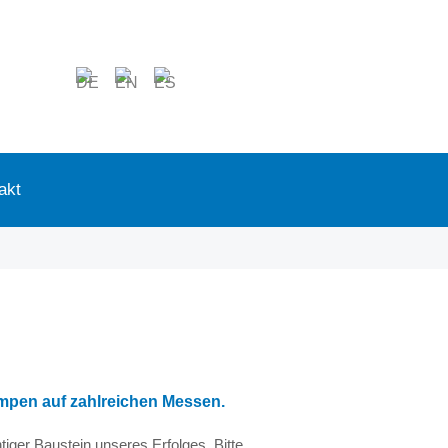
n
akt
pen auf zahlreichen Messen.
iger Baustein unseres Erfolges. Bitte