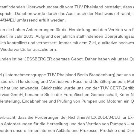
tattfindenden Überwachungsaudit vom TÜV Rheinland bestätigt, dass
icht. Daneben wurde durch das Audit auch der Nachweis erbracht, da
4/34/EU
umfassend erfüllt werden.
hmen die hohen Anforderungen für die Herstellung und den Vertrieb von
igkeit im Jahr 2003. Aufgrund der jährlich stattfindenden Überprüfungs
ich kontrolliert und verbessert. Immer mit dem Ziel, qualitative hoch
 Wiederverkäufer auszuliefern.
r Kunden ist bei JESSBERGER oberstes Gebot. Daher haben wir unser 
GmbH (Unternehmensgruppe TÜV Rheinland Berlin Brandenburg) hat u
sbereich Herstellung und Vertrieb von Fass- und Behälterpumpen, Mot
 hat und anwendet. Gleichzeitig wurde uns von der TÜV CERT-Zertifi
Service GmbH, benannte Stelle der Europäischen Gemeinschaft, Kenn
 Herstellung, Endabnahme und Prüfung von Pumpen und Motoren ein 
erbracht, dass die Forderungen der Richtlinie ATEX 2014/34/EU für Ex-S
hen Anforderungen für die Herstellung und den Vertrieb von Pumpen – 
 werden unsere firmeninternen Abläufe und Prozesse, Produkte und Dienst