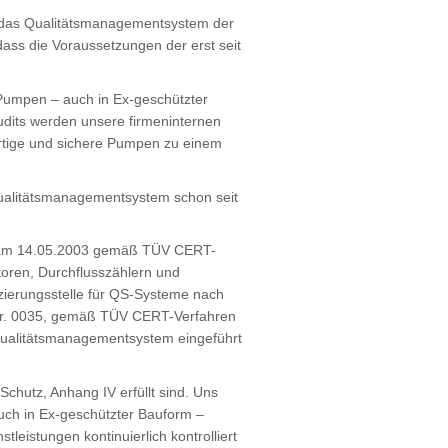
 das Qualitätsmanagementsystem der
ss die Voraussetzungen der erst seit
 Pumpen – auch in Ex-geschützter
audits werden unsere firmeninternen
wertige und sichere Pumpen zu einem
Qualitätsmanagementsystem schon seit
ns am 14.05.2003 gemäß TÜV CERT-
oren, Durchflusszählern und
zierungsstelle für QS-Systeme nach
-Nr. 0035, gemäß TÜV CERT-Verfahren
Qualitätsmanagementsystem eingeführt
chutz, Anhang IV erfüllt sind. Uns
auch in Ex-geschützter Bauform –
leistungen kontinuierlich kontrolliert