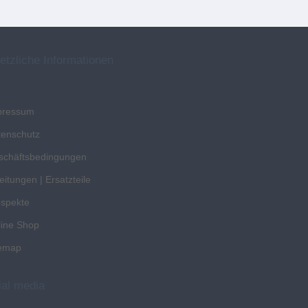
etzliche Informationen
pressum
tenschutz
schäftsbedingungen
eitungen | Ersatzteile
ospekte
line Shop
temap
ial media