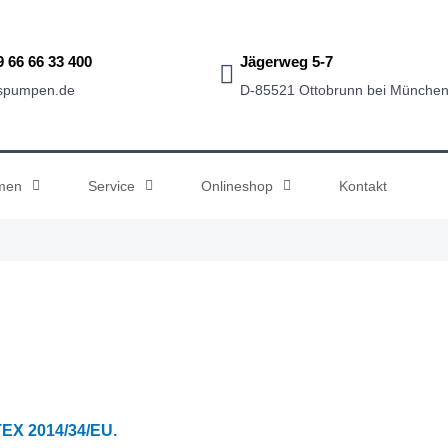
9 66 66 33 400
Jägerweg 5-7
sspumpen.de
D-85521 Ottobrunn bei Münche
men
Service
Onlineshop
Kontakt
ATEX 2014/34/EU.