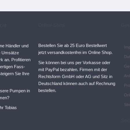
cht
Online-Shop
Ges
Bestellen Sie ab 25 Euro Bestellwert
ine Händler und
Im
jetzt versandkostenfrei im Online Shop.
ne Umsätze
Da
rk an. Profitieren
Sie können bei uns per Vorkasse oder
Ge
ertigen Fass-
mit PayPal bezahlen. Firmen mit der
eigern Sie Ihre
Anl
Rechtsform GmbH oder AG und Sitz in
Deutschland können auch auf Rechnung
Pr
bestellen.
nsere Pumpen in
On
hmen?
Si
hr Tobias
Soc