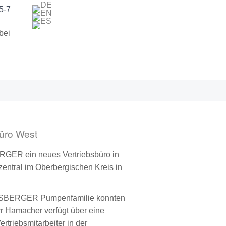
5-7
bei
üro West
BERGER e
in
neues Vertriebsbüro in
 zentral im Oberbergischen Kreis in
ESSBERGER Pumpenfamilie konnten
r Hamacher verfügt über eine
rtriebsmitarbeiter in der