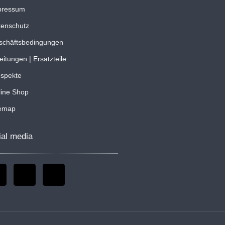
pressum
tenschutz
schäftsbedingungen
eitungen | Ersatzteile
ospekte
line Shop
temap
ial media