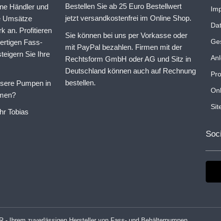
Bestellen Sie ab 25 Euro Bestellwert
ine Händler und
Im
jetzt versandkostenfrei im Online Shop.
ne Umsätze
Da
rk an. Profitieren
Sie können bei uns per Vorkasse oder
Ge
ertigen Fass-
mit PayPal bezahlen. Firmen mit der
eigern Sie Ihre
Anl
Rechtsform GmbH oder AG und Sitz in
Deutschland können auch auf Rechnung
Pr
bestellen.
nsere Pumpen in
On
hmen?
Si
hr Tobias
Soc
 Ihrem zuverlässigen Hersteller von Fass- und Behälterpumpen