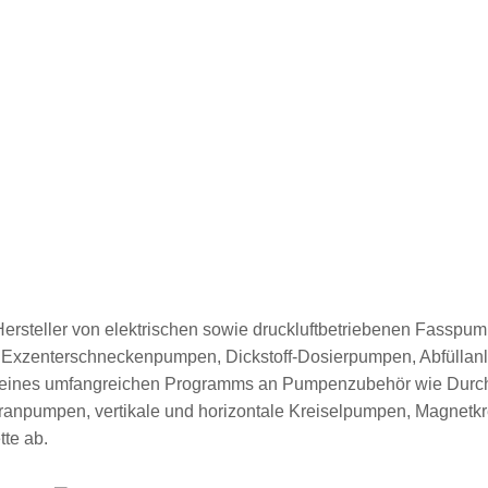
steller von elektrischen sowie druckluftbetriebenen Fasspu
 Exzenterschneckenpumpen, Dickstoff-Dosierpumpen, Abfüllanla
e eines umfangreichen Programms an Pumpenzubehör wie Durchfl
anpumpen, vertikale und horizontale Kreiselpumpen, Magnetkr
te ab.