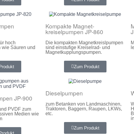
umpen
Kompakte Magnet-
M
kreiselpumpen JP-860
J
für hoch
Die kompakten Magnetkreislpumpen
M
n wie Säuren und
sind einstufige Kreiselrad- und
l
Magnetkupplungspumpen.
Produkt
Zum Produkt
Dieselpumpen
mpen JP-900
zum Betanken von Landmaschinen,
W
Traktoren, Baggern, Raupen, LKWs,
H
 und PVDF zum
etc.
B
ssiven Medien wie
i
n
Zum Produkt
Produkt