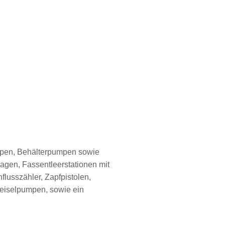
mpen, Behälterpumpen sowie
gen, Fassentleerstationen mit
usszähler, Zapfpistolen,
eiselpumpen, sowie ein