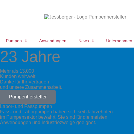
Pumpen
Anwendungen
News
Unternehmen
23 Jahre
Mehr als 13.000
Kunden weltweit
Danke für Ihr Vertrauen
und unsere Zusammenarbeit.
Pumpenhersteller
Labor- und Fasspumpen
Fass- und Laborpumpen haben sich seit Jahrzehnten
im Pumpensektor bewährt. Sie sind für die meisten
Anwendungen und Industriezweige geeignet.