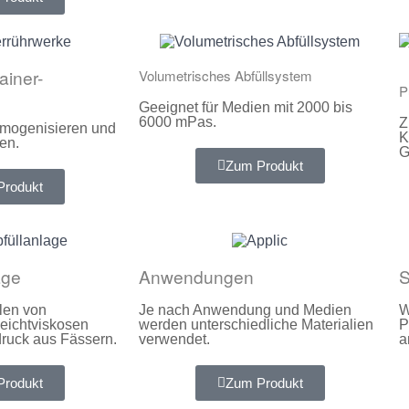
ainer-
Volumetrisches Abfüllsystem
P
Geeignet für Medien mit 2000 bis
6000 mPas.
Z
omogenisieren und
K
en.
G
Zum Produkt
Produkt
age
Anwendungen
S
len von
Je nach Anwendung und Medien
W
leichtviskosen
werden unterschiedliche Materialien
P
ruck aus Fässern.
verwendet.
a
Produkt
Zum Produkt