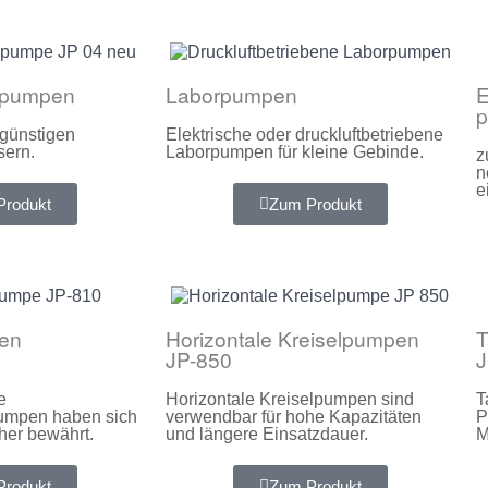
dpumpen
Laborpumpen
E
günstigen
Elektrische oder druckluftbetriebene
sern.
Laborpumpen für kleine Gebinde.
z
n
e
Produkt
Zum Produkt
en
Horizontale Kreiselpumpen
T
JP-850
J
e
Horizontale Kreiselpumpen sind
T
mpen haben sich
verwendbar für hohe Kapazitäten
P
cher bewährt.
und längere Einsatzdauer.
M
Produkt
Zum Produkt