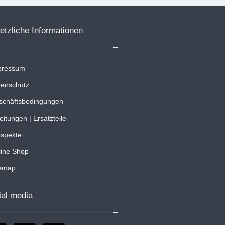
etzliche Informationen
pressum
tenschutz
schäftsbedingungen
eitungen | Ersatzteile
ospekte
line Shop
temap
ial media