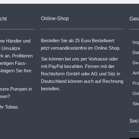
cht
Online-Shop
Ges
Bestellen Sie ab 25 Euro Bestellwert
ine Händler und
Im
jetzt versandkostenfrei im Online Shop.
ne Umsätze
Da
rk an. Profitieren
Sie können bei uns per Vorkasse oder
Ge
ertigen Fass-
mit PayPal bezahlen. Firmen mit der
eigern Sie Ihre
Anl
Rechtsform GmbH oder AG und Sitz in
Deutschland können auch auf Rechnung
Pr
bestellen.
nsere Pumpen in
On
hmen?
Si
hr Tobias
Soc