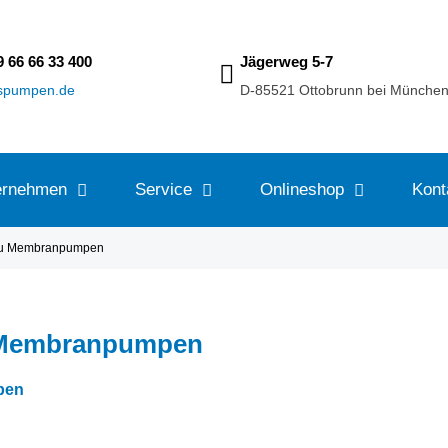
9 66 66 33 400
Jägerweg 5-7
sspumpen.de
D-85521 Ottobrunn bei Münche
ernehmen
Service
Onlineshop
Kont
u Membranpumpen
zu Membranpumpen
pen