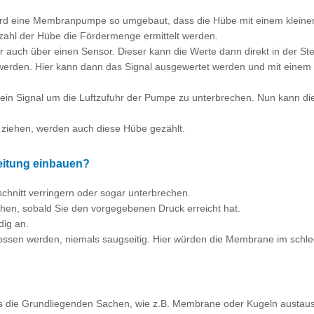
wird eine Membranpumpe so umgebaut, dass die Hübe mit einem kleinen
ahl der Hübe die Fördermenge ermittelt werden.
 auch über einen Sensor. Dieser kann die Werte dann direkt in der St
 werden. Hier kann dann das Signal ausgewertet werden und mit einem 
em ein Signal um die Luftzufuhr der Pumpe zu unterbrechen. Nun kann di
t ziehen, werden auch diese Hübe gezählt.
leitung einbauen?
schnitt verringern oder sogar unterbrechen.
ehen, sobald Sie den vorgegebenen Druck erreicht hat.
dig an.
hlossen werden, niemals saugseitig. Hier würden die Membrane im schlec
s die Grundliegenden Sachen, wie z.B. Membrane oder Kugeln austaus