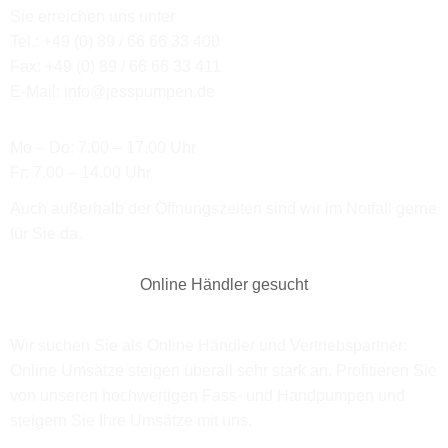
Sie erreichen uns unter
Tel.: +49 (0) 89 / 66 66 33 400
Fax: +49 (0) 89 / 66 66 33 411
E-Mail: info@jesspumpen.de
Mo – Do: 7.00 – 17.00 Uhr
Fr: 7.00 – 14.00 Uhr
Auch außerhalb der Öffnungszeiten sind wir im Notfall gerne
für Sie da.
Online Händler gesucht
Wir suchen Sie als Online Händler und Vertriebspartner:
Online Umsätze steigen überall sehr stark an. Profitieren Sie
von unseren hochwertigen Fass- und Handpumpen und
steigern Sie Ihre Umsätze mit uns.