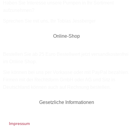
Haben Sie Interesse unsere Pumpen in Ihr Sortiment
aufzunehmen?
Sprechen Sie mit uns, Ihr Tobias Jessberger
Online-Shop
Bestellen Sie ab 25 Euro Bestellwert jetzt versandkostenfrei
im Online Shop.
Sie können bei uns per Vorkasse oder mit PayPal bezahlen.
Firmen mit der Rechtsform GmbH oder AG und Sitz in
Deutschland können auch auf Rechnung bestellen.
Gesetzliche Informationen
Impressum